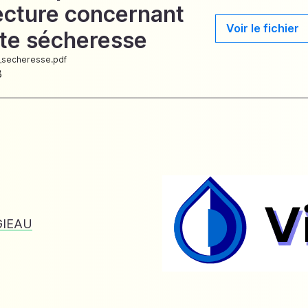
ecture concernant
Voir le fichier
erte sécheresse
e_secheresse.pdf
B
GIEAU