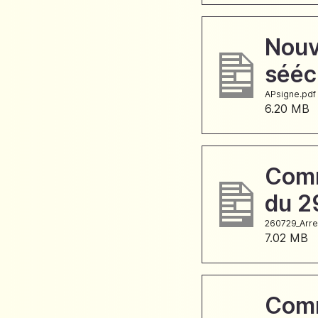
Nou
sééc
APsigne.pdf
6.20 MB
Comm
du 2
260729_Arre
7.02 MB
Comm