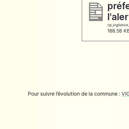
préf
l'al
cp_vigilanc
188.58 K
Pour suivre l’évolution de la commune :
VI