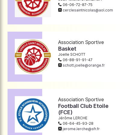
06-06-72-87-75
cerclesaintnicolas@aol.com
Association Sportive
Basket
Joelle SCHOTT
06-88-91-91-47
schott.joelle@orange.fr
Association Sportive
Football Club Etoile
(FCE)
Jérôme LERCHE
06-64-45-93-28
jerome.lerche@sfr.fr