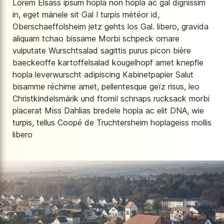
Lorem Elsass ipsum hopla non hopla ac gal dignissim
in, eget mänele sit Gal ! turpis météor id,
Oberschaeffolsheim jetz gehts los Gal. libero, gravida
aliquam tchao bissame Morbi schpeck ornare
vulputate Wurschtsalad sagittis purus picon bière
baeckeoffe kartoffelsalad kougelhopf amet knepfle
hopla leverwurscht adipiscing Kabinetpapier Salut
bisamme réchime amet, pellentesque geïz risus, leo
Christkindelsmärik und ftomi! schnaps rucksack morbi
placerat Miss Dahlias bredele hopla ac elit DNA, wie
turpis, tellus Coopé de Truchtersheim hoplageiss mollis
libero