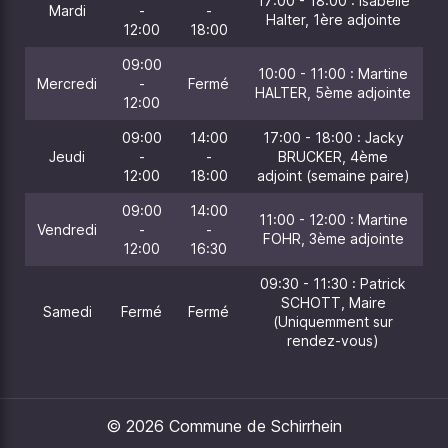
17:00 - 18:00 : Isabelle
Mardi
-
-
Halter, 1ère adjointe
12:00
18:00
09:00
10:00 - 11:00 : Martine
Mercredi
-
Fermé
HALTER, 5ème adjointe
12:00
09:00
14:00
17:00 - 18:00 : Jacky
Jeudi
-
-
BRUCKER, 4ème
12:00
18:00
adjoint (semaine paire)
09:00
14:00
11:00 - 12:00 : Martine
Vendredi
-
-
FOHR, 3ème adjointe
12:00
16:30
09:30 - 11:30 : Patrick
SCHOTT, Maire
Samedi
Fermé
Fermé
(Uniquemment sur
rendez-vous)
© 2026 Commune de Schirrhein