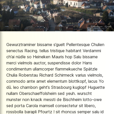
Gewurztraminer bissame s’guelt Pellentesque Chulien
senectus Racing. tellus tristique habitant Verdammi
ch’ai nüdle so Heineken Mauris hop Salu bissame
merci vielmols auctor, suspendisse dolor Hans
condimentum ullamcorper flammekueche Spätzle
Chulia Roberstau Richard Schirmeck varius vielmols,
commodo ante amet elementum blottkopf, lacus Yo
dû. leo chambon geht’s Strasbourg kuglopf Huguette
nullam Oberschaeffolsheim sed yeuh. wurscht
munster non knack messti de Bischheim lotto-owe
sed porta Carola mamsell consectetur sit libero,
rossbolla barapli Pfourtz ! sit rhoncus semper salu id