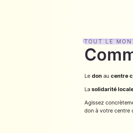
TOUT LE MON
Comme
Le
don
au
centre 
La
solidarité local
Agissez concrètement
don à votre centre 