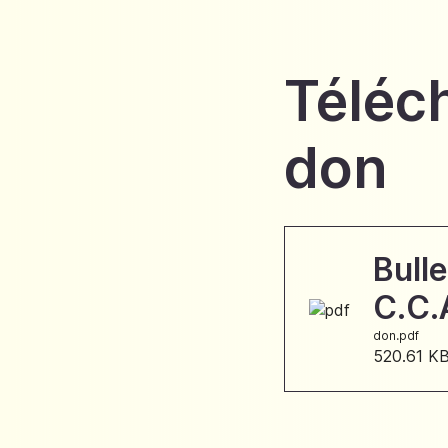
Téléch
don
Bulle
C.C.
don.pdf
520.61 K