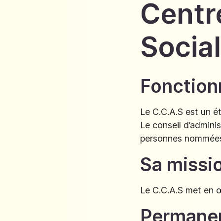
Centr
Socia
Fonctio
Le C.C.A.S est un é
Le conseil d’adminis
personnes nommées p
Sa missi
Le C.C.A.S met en œ
Permane